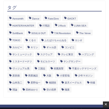
タグ
Aerosmith
Dance
Fate/Zero
GACKT
HUNTERXHUNTER
IT用語
J-Rock
LUNA SEA
SoftBank
SOUL’d OUT
T.M.Revolution
The Verve
TOKIO
くるり
ふたば☆ちゃんねる
カシオ
カルビー
キリン
ギャル語
コンビニ
サンミュージック
スクウェア
テレビ東京
ハプニング
ミスタードーナツ
モビルスーツ
ヤングサンデー
ヴィジュアル系
三国志
前園真聖
千葉ロッテマリーンズ
原辰徳
商業施設
大阪
小室哲哉
少年マガジン
山本浩二
星野仙一
格闘技
楽天イーグルス
特撮
理論
田村ゆかり
空の境界
職業
×