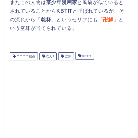
またこの人物は
某少年漫画家
と風貌が似ていると
されていることから
KBTIT
と呼ばれているが、そ
の流れから「
乾杯
」というセリフにも「
卍解
」と
いう空耳が当てられている。
ニコニコ動画
なんJ
淫夢
KBTIT