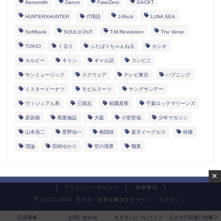
Aerosmith
Dance
Fate/Zero
GACKT
HUNTERXHUNTER
IT用語
J-Rock
LUNA SEA
SoftBank
SOUL’d OUT
T.M.Revolution
The Verve
TOKIO
くるり
ふたば☆ちゃんねる
カシオ
カルビー
キリン
ギャル語
コンビニ
サンミュージック
スクウェア
テレビ東京
ハプニング
ミスタードーナツ
モビルスーツ
ヤングサンデー
ヴィジュアル系
三国志
前園真聖
千葉ロッテマリーンズ
原辰徳
商業施設
大阪
小室哲哉
少年マガジン
山本浩二
星野仙一
格闘技
楽天イーグルス
特撮
理論
田村ゆかり
空の境界
職業
×
プライバシーポリシー
免責事項
2012–2026 元ネタ・由来を解説するサイト 「タネタン」
広告募集
お問い合わせ
タネタンについて / プ
元ネタの間違い指摘フ