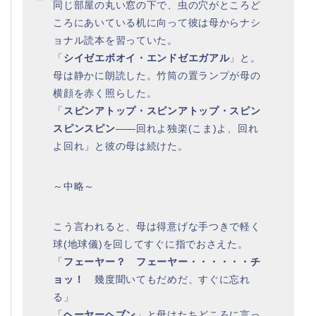
同じ部屋の丸い窓の下で、虫の穴がところど
ころにあいている机に向って彼は母からナシ
ョナル読本を習っていた。
「
シイゼエボオイ・エンドゼエガアル
」と。
母は静かに朗読した。竹筒の置ランプが母の
横顔を赤く照らした。
「
スピンアトップ・スピンアトップ・スピン
スピンスピン
――回れよ独楽(こま)よ、回れ
よ回れ」と彼の母は続けた。
～中略～
こう言われると、母は得意げな手つきで軽く
球(地球儀)を回してすぐに指でおさえた。
「
フェーヤー？ フェーヤー・・・・・・チ
ョッ！
幾度聞いてもだめだ、すぐに忘れ
る」
「
ヘーヤーヘブン
」と母はたちどころに言っ