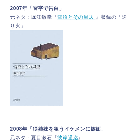
2007年「習字で告白」
元ネタ：堀江敏幸『
雪沼とその周辺
』収録の「送
り火」
2008年「従姉妹を狙うイケメンに嫉妬」
元ネタ：夏目漱石『
彼岸過迄
』