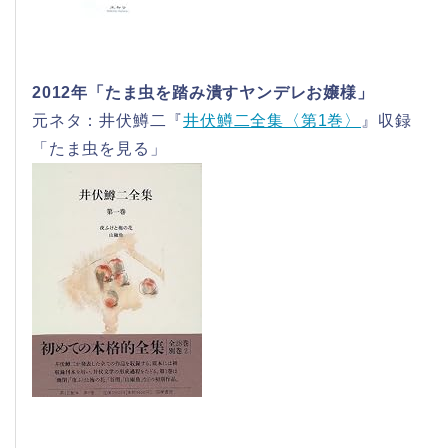
2012年「たま虫を踏み潰すヤンデレお嬢様」
元ネタ：井伏鱒二『
井伏鱒二全集〈第1巻〉
』収録
「たま虫を見る」