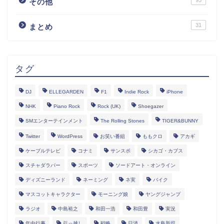
その他
31
まとめ
タグ
DJ
ELLEGARDEN
F1
Indie Rock
iPhone
NHK
Piano Rock
Rock (UK)
Shoegazer
SMエンターテインメント
The Rolling Stones
TIGER&BUNNY
Twitter
WordPress
お笑い番組
ももクロ
アカギ
ケーブルテレビ
コナミ
サンスポ
シカゴ・カブス
スチャダラパー
スポーツ
ソードアート・オンライン
ディズニーランド
ネーミング
ネ実
バイク
マスコットキャラクター
モーニング娘
ヤングジャンプ
ラジオ
中島裕之
和田一浩
和田豊
実況
年中行事
引っ越し
戦略
日清
水島新司