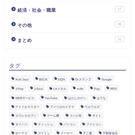
17
経済・社会・職業
95
その他
31
まとめ
タグ
Acid Jazz
BECK
DQN
Dr.スランプ
Google
J-Pop
J-Soul
LAメタル
m-flo
Pop
RPG
WEBサービス
YouTube
はだしのゲン
はてな
アイドルマスター
アメリカのドラマ
ウルフルズ
エウレカセブン
ゲーム機
コンピ名
サイト
ダイハツ
ティッシュ
パソコン
ファミコン
ホークス
マートン
メーカー
不二家
不動産会社