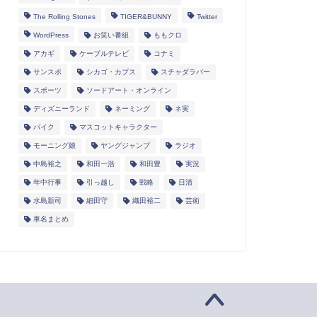
The Rolling Stones
TIGER&BUNNY
Twitter
WordPress
お笑い番組
ももクロ
アカギ
ケーブルテレビ
コナミ
サンスポ
シカゴ・カブス
スチャダラパー
スポーツ
ソードアート・オンライン
ディズニーランド
ネーミング
ネ実
バイク
マスコットキャラクター
モーニング娘
ヤングジャンプ
ラジオ
中島裕之
和田一浩
和田豊
実況
年中行事
引っ越し
戦略
日清
水島新司
細田守
織田裕二
芸術
車名まとめ