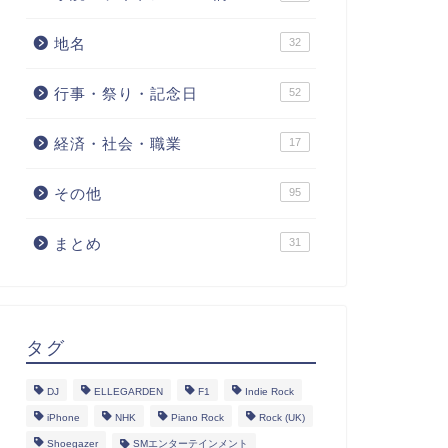
地名
32
行事・祭り・記念日
52
経済・社会・職業
17
その他
95
まとめ
31
タグ
DJ
ELLEGARDEN
F1
Indie Rock
iPhone
NHK
Piano Rock
Rock (UK)
Shoegazer
SMエンターテインメント