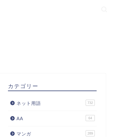
カテゴリー
ネット用語
732
AA
64
マンガ
289