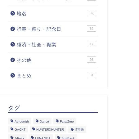
地名
32
行事・祭り・記念日
52
経済・社会・職業
17
その他
95
まとめ
31
タグ
Aerosmith
Dance
Fate/Zero
GACKT
HUNTERXHUNTER
IT用語
J-Rock
LUNA SEA
SoftBank