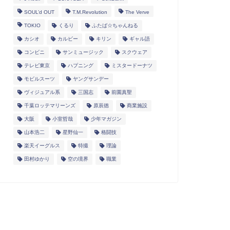
SOUL’d OUT
T.M.Revolution
The Verve
TOKIO
くるり
ふたば☆ちゃんねる
カシオ
カルビー
キリン
ギャル語
コンビニ
サンミュージック
スクウェア
テレビ東京
ハプニング
ミスタードーナツ
モビルスーツ
ヤングサンデー
ヴィジュアル系
三国志
前園真聖
千葉ロッテマリーンズ
原辰徳
商業施設
大阪
小室哲哉
少年マガジン
山本浩二
星野仙一
格闘技
楽天イーグルス
特撮
理論
田村ゆかり
空の境界
職業