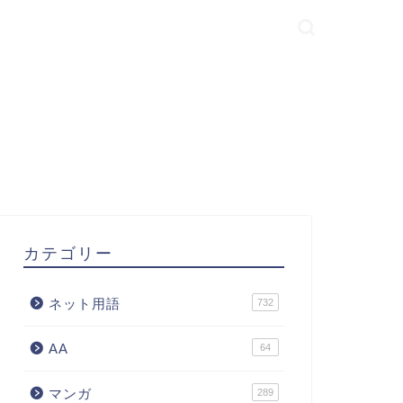
カテゴリー
ネット用語
732
AA
64
マンガ
289