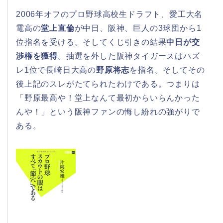
2006年オフのプロ野球高校生ドラフト、愛工大名
電高の
堂上直倫
が中日、阪神、巨人の3球団から1
位指名を受ける。そしてくじ引きの結果
中日が交
渉権を獲得
。抽選を外した阪神タイガースはハズ
レ1位で長崎日大高の
野原将志
を指名。そしてその
後上記のスレがたてられたわけである。つまりは
「野原最高や！堂上なんて最初からいらんかった
んや！」という阪神ファンの悔し紛れの強がりで
ある。