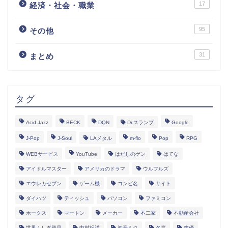
17
経済・社会・職業
95
その他
31
まとめ
タグ
Acid Jazz
BECK
DQN
Dr.スランプ
Google
J-Pop
J-Soul
LAメタル
m-flo
Pop
RPG
WEBサービス
YouTube
はだしのゲン
はてな
アイドルマスター
アメリカのドラマ
ウルフルズ
エウレカセブン
ゲーム機
コンピ名
サイト
ダイハツ
ティッシュ
パソコン
ファミコン
ホークス
マートン
メーカー
不二家
不動産会社
世界ふしぎ発見
中村紀洋
初音ミク
名言
声優