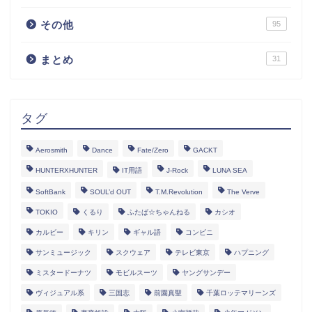
その他
95
まとめ
31
タグ
Aerosmith
Dance
Fate/Zero
GACKT
HUNTERXHUNTER
IT用語
J-Rock
LUNA SEA
SoftBank
SOUL’d OUT
T.M.Revolution
The Verve
TOKIO
くるり
ふたば☆ちゃんねる
カシオ
カルビー
キリン
ギャル語
コンビニ
サンミュージック
スクウェア
テレビ東京
ハプニング
ミスタードーナツ
モビルスーツ
ヤングサンデー
ヴィジュアル系
三国志
前園真聖
千葉ロッテマリーンズ