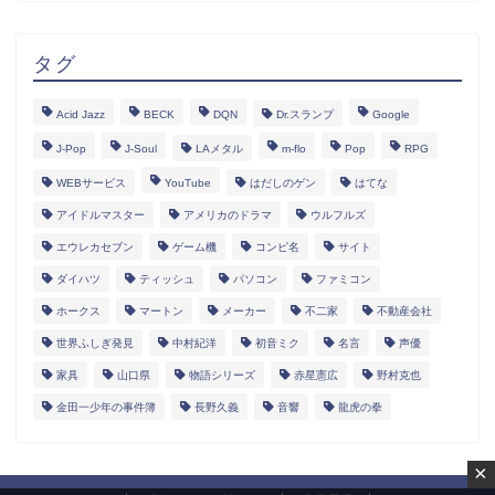
タグ
Acid Jazz
BECK
DQN
Dr.スランプ
Google
J-Pop
J-Soul
LAメタル
m-flo
Pop
RPG
WEBサービス
YouTube
はだしのゲン
はてな
アイドルマスター
アメリカのドラマ
ウルフルズ
エウレカセブン
ゲーム機
コンピ名
サイト
ダイハツ
ティッシュ
パソコン
ファミコン
ホークス
マートン
メーカー
不二家
不動産会社
世界ふしぎ発見
中村紀洋
初音ミク
名言
声優
家具
山口県
物語シリーズ
赤星憲広
野村克也
金田一少年の事件簿
長野久義
音響
龍虎の拳
×