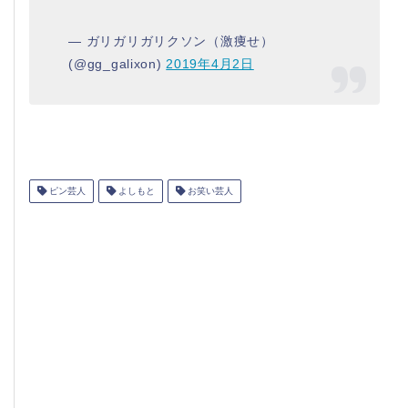
— ガリガリガリクソン（激痩せ）
(@gg_galixon)
2019年4月2日
ピン芸人
よしもと
お笑い芸人