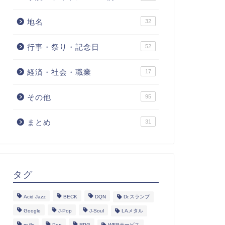
地名
32
行事・祭り・記念日
52
経済・社会・職業
17
その他
95
まとめ
31
タグ
Acid Jazz
BECK
DQN
Dr.スランプ
Google
J-Pop
J-Soul
LAメタル
m-flo
Pop
RPG
WEBサービス