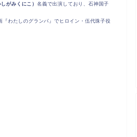
いしがみくにこ）
名義で出演しており、石神国子
映画『わたしのグランパ』でヒロイン・伍代珠子役