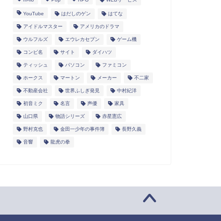
YouTube
はだしのゲン
はてな
アイドルマスター
アメリカのドラマ
ウルフルズ
エウレカセブン
ゲーム機
コンピ名
サイト
ダイハツ
ティッシュ
パソコン
ファミコン
ホークス
マートン
メーカー
不二家
不動産会社
世界ふしぎ発見
中村紀洋
初音ミク
名言
声優
家具
山口県
物語シリーズ
赤星憲広
野村克也
金田一少年の事件簿
長野久義
音響
龍虎の拳