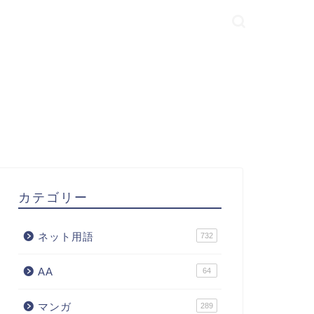
カテゴリー
ネット用語
732
AA
64
マンガ
289