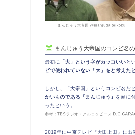
まんじゅう大帝国 @manjudaiteikoku
まんじゅう大帝国のコンビ名の
最初に
「大」という字がカッコいい
と
ビで使われていない「大」をと考えた
しかし、「大帝国」というコンビ名だ
かいものである「まんじゅう」
を頭に
ったという。
参考：TBSラジオ・アルコ＆ピース D.C.GARAG
2019年に中京テレビ『大田上田』に