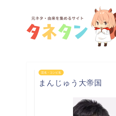
芸名・コンビ名
まんじゅう大帝国