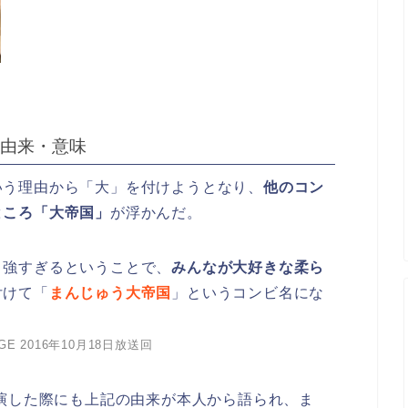
由来・意味
いう理由から「大」を付けようとなり、
他のコン
ところ「大帝国」
が浮かんだ。
と強すぎるということで、
みんなが大好きな柔ら
付けて「
まんじゅう大帝国
」というコンビ名にな
E 2016年10月18日放送回
出演した際にも上記の由来が本人から語られ、ま