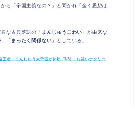
田から「帝国主義なの？」と聞かれ「全く思想は
有名な古典落語の「
まんじゅうこわい
」が由来な
が、「
まったく関係ない
」としている。
王者・まんじゅう大帝国が体験 (3/3) – お笑いナタリー