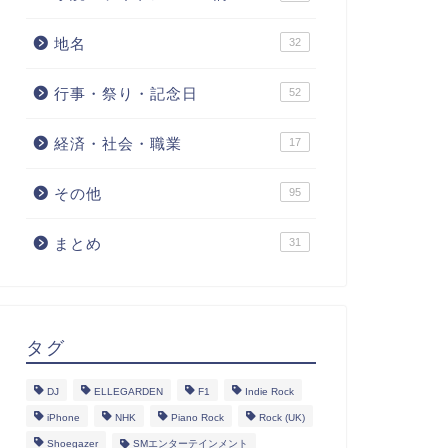
地名
32
行事・祭り・記念日
52
経済・社会・職業
17
その他
95
まとめ
31
タグ
DJ
ELLEGARDEN
F1
Indie Rock
iPhone
NHK
Piano Rock
Rock (UK)
Shoegazer
SMエンターテインメント