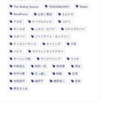
The Rolling Stones
TIGER&BUNNY
Twitter
WordPress
お笑い番組
ももクロ
アカギ
ケーブルテレビ
コナミ
サンスポ
シカゴ・カブス
スチャダラパー
スポーツ
ソードアート・オンライン
ディズニーランド
ネーミング
ネ実
バイク
マスコットキャラクター
モーニング娘
ヤングジャンプ
ラジオ
中島裕之
和田一浩
和田豊
実況
年中行事
引っ越し
戦略
日清
水島新司
細田守
織田裕二
芸術
車名まとめ