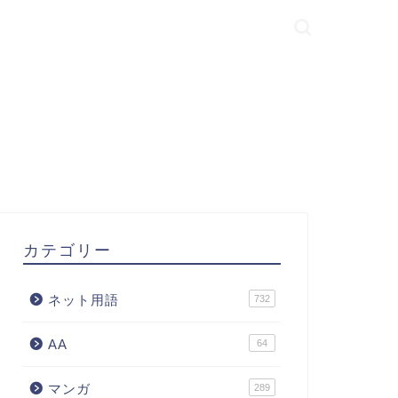
カテゴリー
ネット用語
732
AA
64
マンガ
289