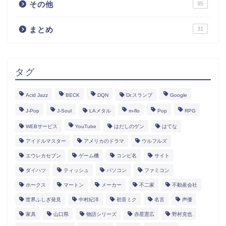
その他
95
まとめ
31
タグ
Acid Jazz
BECK
DQN
Dr.スランプ
Google
J-Pop
J-Soul
LAメタル
m-flo
Pop
RPG
WEBサービス
YouTube
はだしのゲン
はてな
アイドルマスター
アメリカのドラマ
ウルフルズ
エウレカセブン
ゲーム機
コンピ名
サイト
ダイハツ
ティッシュ
パソコン
ファミコン
ホークス
マートン
メーカー
不二家
不動産会社
世界ふしぎ発見
中村紀洋
初音ミク
名言
声優
家具
山口県
物語シリーズ
赤星憲広
野村克也