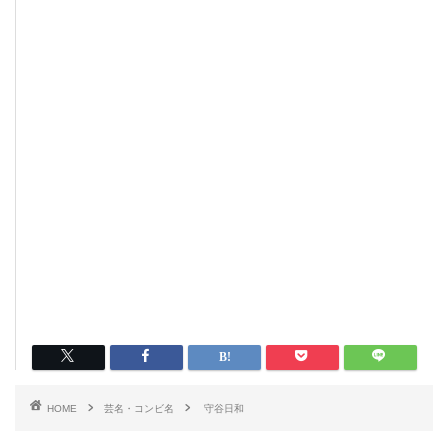
HOME
芸名・コンビ名
守谷日和