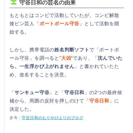
守谷日和の芸名の由来
もともとはコンビで活動していたが、コンビ解散
後ピン芸人「
ポートボール守谷
」として活動を開
始する。
しかし、携帯電話の
姓名判断ソフト
で「ポートボ
ール守谷」を調べると”
大凶
“であり、「
沈んでいた
ら、一生浮かび上がれません
」と書かれていたた
め、改名することを決意。
「
サンキュー守谷
」と「
守谷日和
」の2つの最終候
補から、周囲の反対を押しのけて「
守谷日和
」に
決定した。
参考：
守谷日和のもりやびよりのブログ