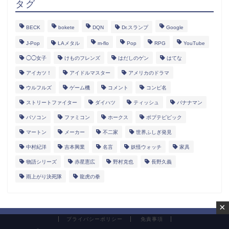
タグ
BECK
bokete
DQN
Dr.スランプ
Google
J-Pop
LAメタル
m-flo
Pop
RPG
YouTube
◯◯女子
けものフレンズ
はだしのゲン
はてな
アイカツ！
アイドルマスター
アメリカのドラマ
ウルフルズ
ゲーム機
コメント
コンピ名
ストリートファイター
ダイハツ
ティッシュ
バナナマン
パソコン
ファミコン
ホークス
ポプテピピック
マートン
メーカー
不二家
世界ふしぎ発見
中村紀洋
吉本興業
名言
妖怪ウォッチ
家具
物語シリーズ
赤星憲広
野村克也
長野久義
雨上がり決死隊
龍虎の拳
×
プライバシーポリシー
免責事項