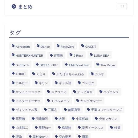
まとめ
31
タグ
Aerosmith
Dance
Fate/Zero
GACKT
HUNTERXHUNTER
IT用語
J-Rock
LUNA SEA
SoftBank
SOUL’d OUT
T.M.Revolution
The Verve
TOKIO
くるり
ふたば☆ちゃんねる
カシオ
カルビー
キリン
ギャル語
コンビニ
サンミュージック
スクウェア
テレビ東京
ハプニング
ミスタードーナツ
モビルスーツ
ヤングサンデー
ヴィジュアル系
三国志
前園真聖
千葉ロッテマリーンズ
原辰徳
商業施設
大阪
小室哲哉
少年マガジン
山本浩二
星野仙一
格闘技
楽天イーグルス
特撮
理論
田村ゆかり
空の境界
職業