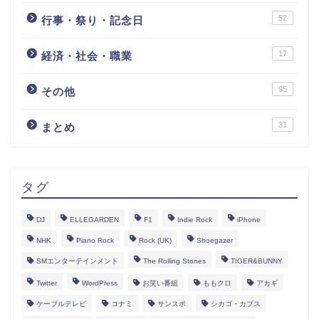
52
行事・祭り・記念日
17
経済・社会・職業
95
その他
31
まとめ
タグ
DJ
ELLEGARDEN
F1
Indie Rock
iPhone
NHK
Piano Rock
Rock (UK)
Shoegazer
SMエンターテインメント
The Rolling Stones
TIGER&BUNNY
Twitter
WordPress
お笑い番組
ももクロ
アカギ
ケーブルテレビ
コナミ
サンスポ
シカゴ・カブス