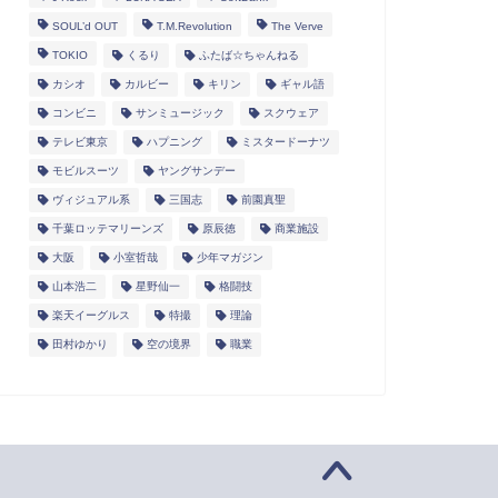
SOUL’d OUT
T.M.Revolution
The Verve
TOKIO
くるり
ふたば☆ちゃんねる
カシオ
カルビー
キリン
ギャル語
コンビニ
サンミュージック
スクウェア
テレビ東京
ハプニング
ミスタードーナツ
モビルスーツ
ヤングサンデー
ヴィジュアル系
三国志
前園真聖
千葉ロッテマリーンズ
原辰徳
商業施設
大阪
小室哲哉
少年マガジン
山本浩二
星野仙一
格闘技
楽天イーグルス
特撮
理論
田村ゆかり
空の境界
職業