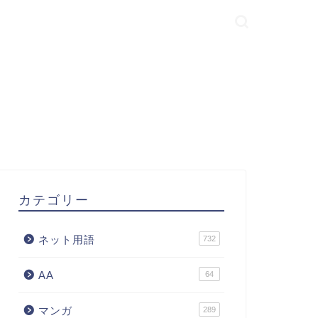
カテゴリー
ネット用語
732
AA
64
マンガ
289