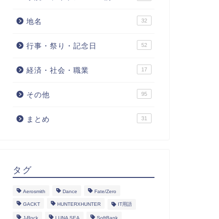
地名
32
行事・祭り・記念日
52
経済・社会・職業
17
その他
95
まとめ
31
タグ
Aerosmith
Dance
Fate/Zero
GACKT
HUNTERXHUNTER
IT用語
J-Rock
LUNA SEA
SoftBank