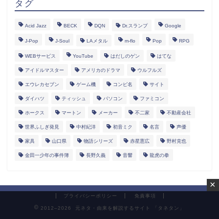
タグ
Acid Jazz
BECK
DQN
Dr.スランプ
Google
J-Pop
J-Soul
LAメタル
m-flo
Pop
RPG
WEBサービス
YouTube
はだしのゲン
はてな
アイドルマスター
アメリカのドラマ
ウルフルズ
エウレカセブン
ゲーム機
コンピ名
サイト
ダイハツ
ティッシュ
パソコン
ファミコン
ホークス
マートン
メーカー
不二家
不動産会社
世界ふしぎ発見
中村紀洋
初音ミク
名言
声優
家具
山口県
物語シリーズ
赤星憲広
野村克也
金田一少年の事件簿
長野久義
音響
龍虎の拳
×
プライバシーポリシー
免責事項
2012–2026 元ネタ・由来を解説するサイト 「タネタン」