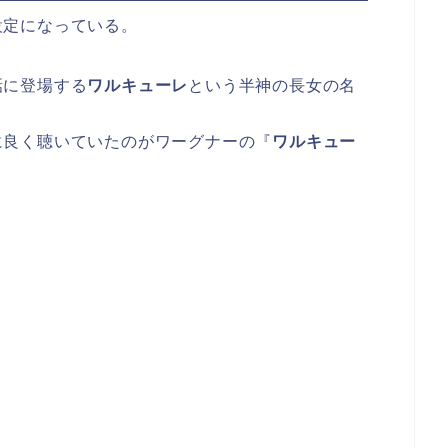
設定になっている。
話に登場する
ワルキューレ
という半神の長女の名
に良く聴いていたのがワーグナーの『
ワルキュー