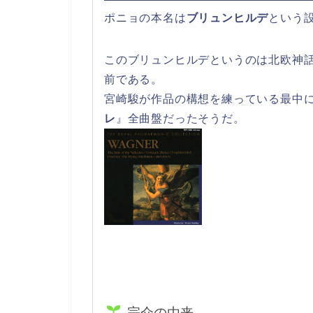
ポニョの本名は
ブリュンヒルデ
という
このブリュンヒルデというのは北欧神
前である。
宮崎駿が作品の構想を練っている最中
レ
』全曲盤だったそうだ。
宗介の由来