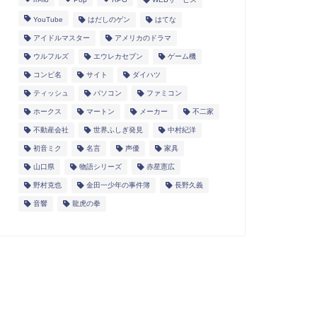
YouTube
はだしのゲン
はてな
アイドルマスター
アメリカのドラマ
ウルフルズ
エウレカセブン
ゲーム機
コンピ名
サイト
ダイハツ
ティッシュ
パソコン
ファミコン
ホークス
マートン
メーカー
不二家
不動産会社
世界ふしぎ発見
中村紀洋
初音ミク
名言
声優
家具
山口県
物語シリーズ
赤星憲広
野村克也
金田一少年の事件簿
長野久義
音響
龍虎の拳