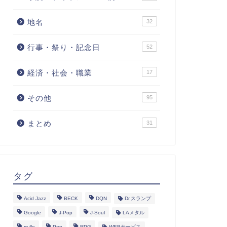
地名
32
行事・祭り・記念日
52
経済・社会・職業
17
その他
95
まとめ
31
タグ
Acid Jazz
BECK
DQN
Dr.スランプ
Google
J-Pop
J-Soul
LAメタル
m-flo
Pop
RPG
WEBサービス