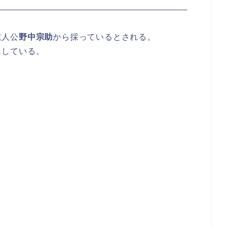
主人公
野中宗助
から採っているとされる。
らしている。