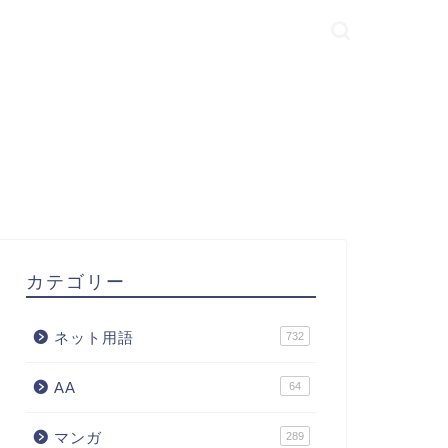
カテゴリー
ネット用語
732
AA
64
マンガ
289