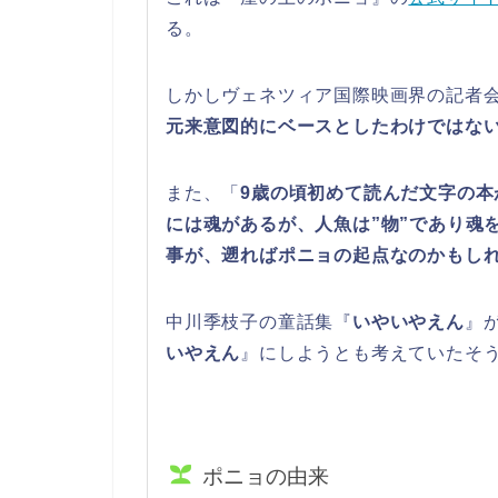
る。
しかしヴェネツィア国際映画界の記者
元来意図的にベースとしたわけではな
また、「
9歳の頃初めて読んだ文字の
には魂があるが、人魚は”物”であり魂
事が、遡ればポニョの起点なのかもし
中川季枝子の童話集『
いやいやえん
』
いやえん
』にしようとも考えていたそ
ポニョの由来