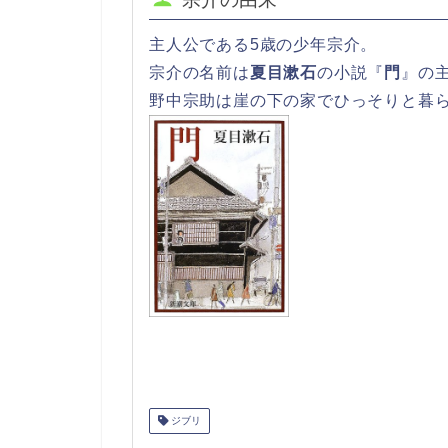
主人公である5歳の少年宗介。
宗介の名前は
夏目漱石
の小説『
門
』の
野中宗助は崖の下の家でひっそりと暮
ジブリ