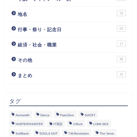
32
地名
52
行事・祭り・記念日
17
経済・社会・職業
95
その他
31
まとめ
タグ
Aerosmith
Dance
Fate/Zero
GACKT
HUNTERXHUNTER
IT用語
J-Rock
LUNA SEA
SoftBank
SOUL’d OUT
T.M.Revolution
The Verve