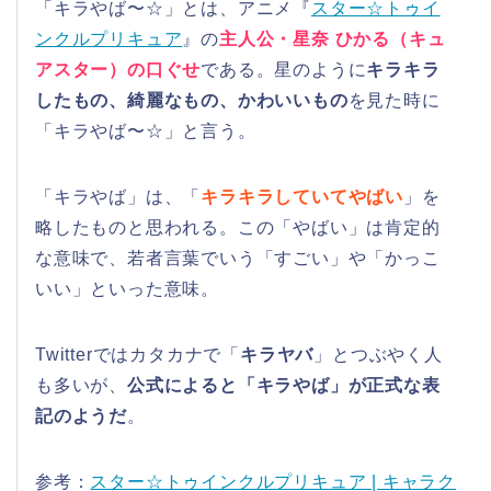
「キラやば〜☆」とは、アニメ『
スター☆トゥイ
ンクルプリキュア
』の
主人公・星奈 ひかる（キュ
アスター）の口ぐせ
である。星のように
キラキラ
したもの、綺麗なもの、かわいいもの
を見た時に
「キラやば〜☆」と言う。
「キラやば」は、「
キラキラしていてやばい
」を
略したものと思われる。この「やばい」は肯定的
な意味で、若者言葉でいう「すごい」や「かっこ
いい」といった意味。
Twitterではカタカナで「
キラヤバ
」とつぶやく人
も多いが、
公式によると「キラやば」が正式な表
記のようだ
。
参考：
スター☆トゥインクルプリキュア | キャラク