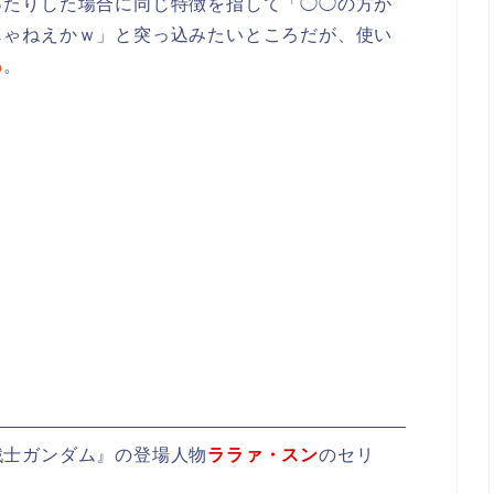
ったりした場合に同じ特徴を指して「◯◯の方が
じゃねえかｗ」と突っ込みたいところだが、使い
る
。
戦士ガンダム』の登場人物
ララァ・スン
のセリ