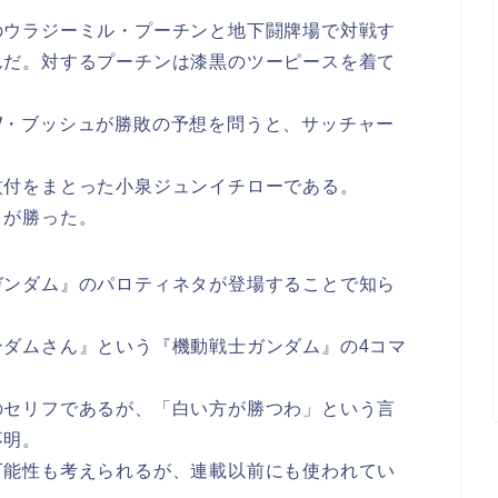
のウラジーミル・プーチンと地下闘牌場で対戦す
んだ。対するプーチンは漆黒のツーピースを着て
W・ブッシュが勝敗の予想を問うと、サッチャー
。
紋付をまとった小泉ジュンイチローである。
うが勝った。
ガンダム』のパロティネタが登場することで知ら
ンダムさん』という『機動戦士ガンダム』の4コマ
のセリフであるが、「白い方が勝つわ」という言
不明。
可能性も考えられるが、連載以前にも使われてい