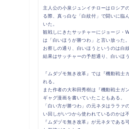
主人公の小泉ジュンイチローはロシア
る際、真っ白な「白紋付」で闘いに臨
いた。
観戦しにきたサッチャーにジョージ・
は「白いほうが勝つわ」と言い放った
お察しの通り、白いほうというのは白
結果はサッチャーの予想通り、白いほ
『ムダヅモ無き改革』では『機動戦士
れる。
また作者の大和田秀樹は『機動戦士ガ
ギャグ漫画を書いていたこともある。
「白い方が勝つわ」の元ネタはララァ
い回しがいつから使われているのかは
『ムダヅモ無き改革』が元ネタである