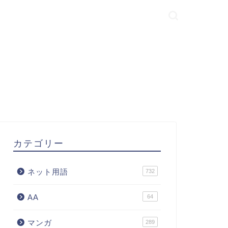
カテゴリー
ネット用語
732
AA
64
マンガ
289