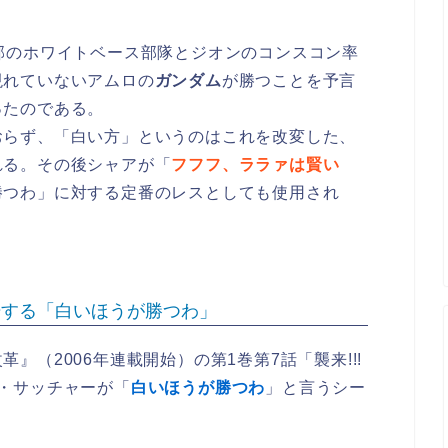
邦のホワイトベース部隊とジオンのコンスコン率
現れていないアムロの
ガンダム
が勝つことを予言
ったのである。
おらず、「白い方」というのはこれを改変した、
れる。その後シャアが「
フフフ、ララァは賢い
勝つわ」に対する定番のレスとしても使用され
場する「白いほうが勝つわ」
』（2006年連載開始）の第1巻第7話「襲来!!!
・サッチャーが「
白いほうが勝つわ
」と言うシー