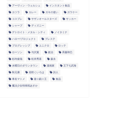
アーヴィン・ウェルシュ
インスタント食品
カツラ
カレー
ガキの使い
ガラケー
コスプレ
サザンオールスターズ
サッカー
シャープ
ディズニー
デトロイト・メタル・シティ
ノイタミナ
ハロー!プロジェクト
プレステ
プログレッシブ
ユニクロ
ロッテ
ローソン
与沢翼
政治
斉藤和巳
杉内俊哉
松井秀喜
森永
水曜日のダウンタウン
漫画家
王下七武海
秋元康
花咲くいろは
詩人
車名マトメ
遊☆戯☆王
食品
魔法少女特殊戦あすか