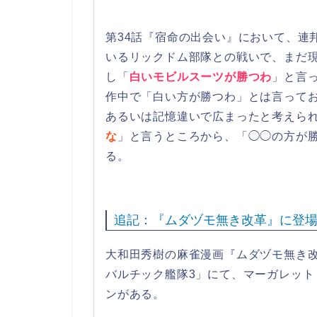
第34話『宿命の出会い』において、連
いるリックドム部隊との戦いで、まだ
し「
白いモビルスーツが勝つわ
」と言
作中で「白い方が勝つわ」とは言って
あるいは記憶違いで広まったと考えら
な
」と言うところから、「◯◯の方が
る。
追記：『ムダヅモ無き改革』に登
大和田秀樹の麻雀漫画『ムダヅモ無き改革
バルチック艦隊3」にて、マーガレット
ンがある。