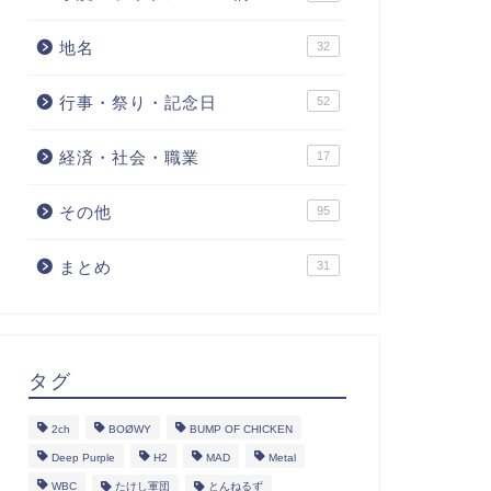
地名
32
行事・祭り・記念日
52
経済・社会・職業
17
その他
95
まとめ
31
タグ
2ch
BOØWY
BUMP OF CHICKEN
Deep Purple
H2
MAD
Metal
WBC
たけし軍団
とんねるず