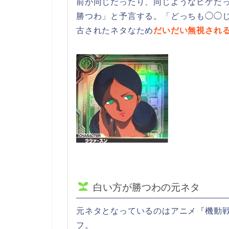
前が同じだったり、同じようなヒゲだ
勝つわ」と予言する。「どっちも◯◯
古されたネタなため
だいだい無視され
白い方が勝つわの元ネタ
元ネタとなっているのはアニメ『機動
フ。