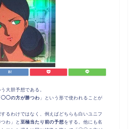
いう大胆予想である。
「
◯◯の方が勝つわ
」という形で使われることが
想するわけではなく、例えばどちらも白いユニフ
勝つわ」と
至極当たり前の予想
をする。他にも名