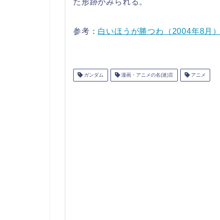
た形跡がみられる。
参考：
白いほうが勝つわ（2004年8月）
ガンダム
漫画・アニメの名(迷)言
アニメ