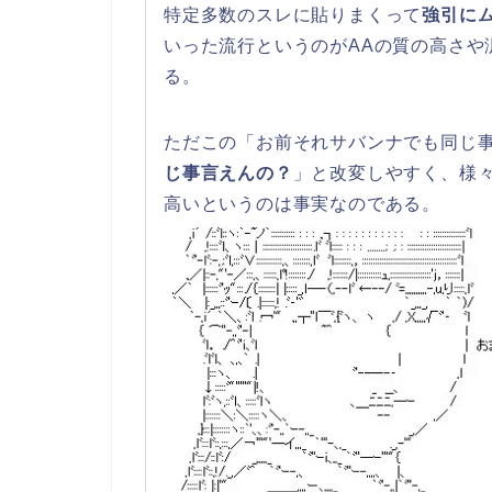
特定多数のスレに貼りまくって
強引に
いった流行というのがAAの質の高さや
る。
ただこの「お前それサバンナでも同じ
じ事言えんの？
」と改変しやすく、様
高いというのは事実なのである。