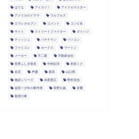
はてな
アイカツ！
アイドルマスター
アメリカのドラマ
ウルフルズ
エウレカセブン
コメント
コンピ名
サイト
ストリートファイター
ダイハツ
ティッシュ
バナナマン
パソコン
ファミコン
ホークス
マートン
メーカー
不二家
不動産会社
世界ふしぎ発見
中村紀洋
初音ミク
名言
声優
家具
山口県
物語シリーズ
赤星憲広
野村克也
金田一少年の事件簿
長野久義
音響
龍虎の拳