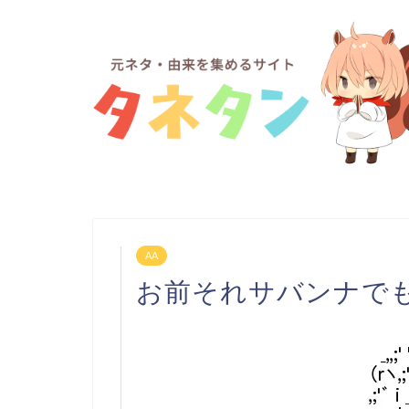
AA
お前それサバンナで