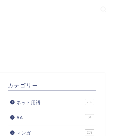
カテゴリー
ネット用語
732
AA
64
マンガ
289