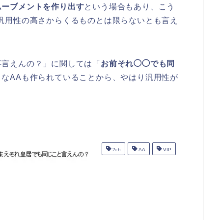
ムーブメントを作り出す
という場合もあり、こう
汎用性の高さからくるものとは限らないとも言え
事言えんの？」に関しては「
お前それ◯◯でも同
々なAAも作られていることから、やはり汎用性が
2ch
AA
VIP