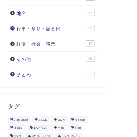
地名
32
行事・祭り・記念日
52
経済・社会・職業
17
その他
95
まとめ
31
タグ
Acid Jazz
BECK
DQN
Google
J-Soul
LAメタル
m-flo
Pop
RPG
WEBサービス
はだしのゲン