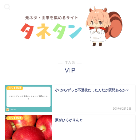
― TAG ―
VIP
ネット用語
小6からずっと不登校だったんだが質問あるか？
2019年2月2日
ネット用語
夢がひろがりんぐ