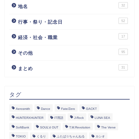
32
地名
52
行事・祭り・記念日
17
経済・社会・職業
95
その他
31
まとめ
タグ
Aerosmith
Dance
Fate/Zero
GACKT
HUNTERXHUNTER
IT用語
J-Rock
LUNA SEA
SoftBank
SOUL’d OUT
T.M.Revolution
The Verve
TOKIO
くるり
ふたば☆ちゃんねる
カシオ