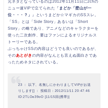
元ネタとなっているのは2012年11月11日に2chの
ニュー速VIPで立てられた『
まどか「壁山が一
位・・・？」
』というまどか☆マギカのSSスレ。
「SS」とは「Side Story」あるいは「Short
Story」の略であり、アニメなどのキャラクターを
使った二次創作、要はファンによるオリジナルス
トーリーである。
ぶっちゃけSSの内容はどうでも良いのであるが、
その
あとがき
の内容がなんとも言えぬ面白さであ
ったためネタにされている。
23 ： 以下、名無しにかわりましてVIPがお送
りします[] ： 投稿日：2012/11/11 20:47:46
ID:2TLOe39oO [11/15回(携帯)]