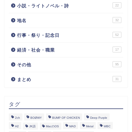
小説・ライトノベル・詩
22
地名
32
行事・祭り・記念日
52
経済・社会・職業
17
その他
95
まとめ
31
タグ
2ch
BOØWY
BUMP OF CHICKEN
Deep Purple
H2
JK語
MacのOS
MAD
Metal
WBC