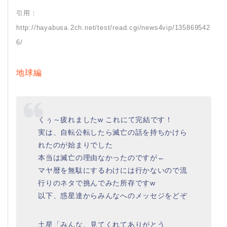
引用：
http://hayabusa.2ch.net/test/read.cgi/news4vip/135869542
6/
地球編
くぅ～疲れましたw これにて完結です！
実は、自転公転したら滅亡の話を持ちかけら
れたのが始まりでした
本当は滅亡の理由なかったのですが←
マヤ暦を無駄にするわけには行かないので流
行りのネタで挑んでみた所存ですw
以下、惑星達からみんなへのメッセジをどぞ
土星「みんな、見てくれてありがとう