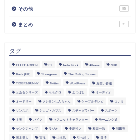
その他
95
まとめ
31
タグ
ELLEGARDEN
F1
Indie Rock
iPhone
NHK
Rock (UK)
Shoegazer
The Rolling Stones
TIGER&BUNNY
Twitter
WordPress
お笑い番組
とあるシリーズ
ももクロ
よつばと
オーディオ
オードリー
クレヨンしんちゃん
ケーブルテレビ
コナミ
サンスポ
シカゴ・カブス
スチャダラパー
スポーツ
ネ実
バイク
マスコットキャラクター
モーニング娘
ヤングジャンプ
ラジオ
中島裕之
和田一浩
和田豊
坂本勇人
実況
山本昌
引っ越し
日清