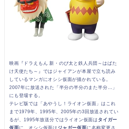
映画『ドラえもん 新・のび太と鉄人兵団～はばた
け天使たち～』ではジャイアンが本屋で立ち読み
しているマンガにオシシ仮面が描かれている。
2007年に放送された「半分の半分のまた半分…」
にも登場する。
テレビ版では「あやうし！ライオン仮面」はこれ
まで1979年、1995年、2005年の3回放送されてい
るが、1995年放送分ではライオン仮面は
タイガー
仮面
に、オシシ仮面は
ジャガー仮面
に名称変更さ