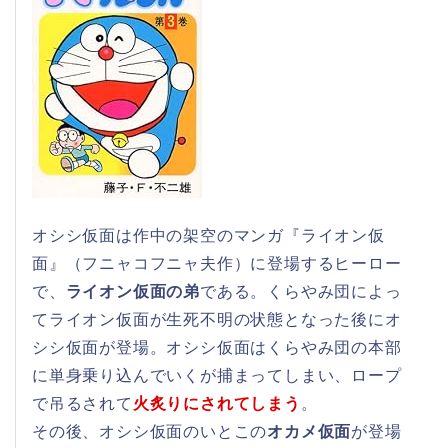
オシシ仮面は作中の架空のマンガ『ライオン仮
面』（フニャコフニャ夫作）に登場するヒーロー
で、
ライオン仮面の弟
である。くらやみ団によっ
てライオン仮面が生死不明の状態となった後にオ
シシ仮面が登場。オシシ仮面はくらやみ団の本部
に単身乗り込んでいくが捕まってしまい、ロープ
で吊るされて
火炙りにされてしまう
。
その後、オシシ仮面のいとこの
オカメ仮面
が登場