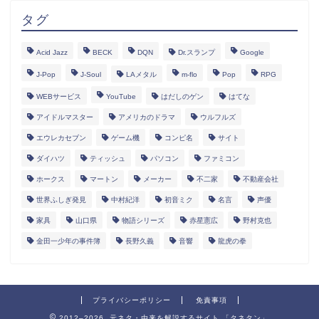
タグ
Acid Jazz
BECK
DQN
Dr.スランプ
Google
J-Pop
J-Soul
LAメタル
m-flo
Pop
RPG
WEBサービス
YouTube
はだしのゲン
はてな
アイドルマスター
アメリカのドラマ
ウルフルズ
エウレカセブン
ゲーム機
コンピ名
サイト
ダイハツ
ティッシュ
パソコン
ファミコン
ホークス
マートン
メーカー
不二家
不動産会社
世界ふしぎ発見
中村紀洋
初音ミク
名言
声優
家具
山口県
物語シリーズ
赤星憲広
野村克也
金田一少年の事件簿
長野久義
音響
龍虎の拳
プライバシーポリシー
免責事項
2012–2026 元ネタ・由来を解説するサイト 「タネタン」