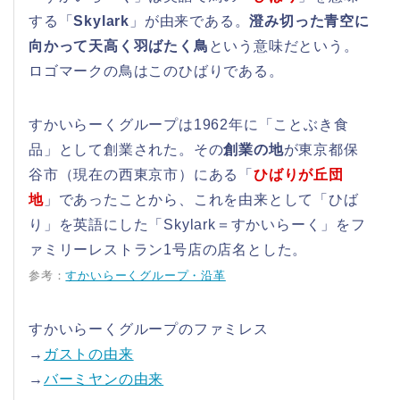
する「
Skylark
」が由来である。
澄み切った青空に
向かって天高く羽ばたく鳥
という意味だという。
ロゴマークの鳥はこのひばりである。
すかいらーくグループは1962年に「ことぶき食
品」として創業された。その
創業の地
が東京都保
谷市（現在の西東京市）にある「
ひばりが丘団
地
」であったことから、これを由来として「ひば
り」を英語にした「Skylark＝すかいらーく」をフ
ァミリーレストラン1号店の店名とした。
参考：
すかいらーくグループ・沿革
すかいらーくグループのファミレス
→
ガストの由来
→
バーミヤンの由来