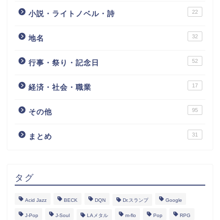
22
小説・ライトノベル・詩
32
地名
52
行事・祭り・記念日
17
経済・社会・職業
95
その他
31
まとめ
タグ
Acid Jazz
BECK
DQN
Dr.スランプ
Google
J-Pop
J-Soul
LAメタル
m-flo
Pop
RPG