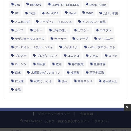
2ch
BOØWY
BUMP OF CHICKEN
Deep Purple
H2
JK語
MacのOS
Metal
WBC
たけし軍団
とんねるず
アーヴィン・ウェルシュ
インスタント食品
カツラ
カレー
ガキの使い
ガラケー
コスプレ
サザンオールスターズ
サッカー
シャープ
ディズニー
デトロイト・メタル・シティ
ノイタミナ
ハロー!プロジェクト
プレステ
プログレッシブ
ユニクロ
レゲエ
ロッテ
ローソン
与沢翼
政治
杉内俊哉
松井秀喜
森永
水曜日のダウンタウン
漫画家
王下七武海
秋元康
花咲くいろは
詩人
車名マトメ
遊☆戯☆王
食品
×
プライバシーポリシー
免責事項
2012–2026 元ネタ・由来を解説するサイト 「タネタン」