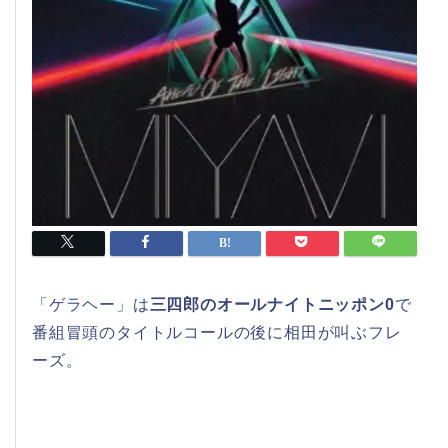
「ゲラヘー」は
三四郎のオールナイトニッポン0
で
番組冒頭のタイトルコールの後に相田が叫ぶフレ
ーズ。