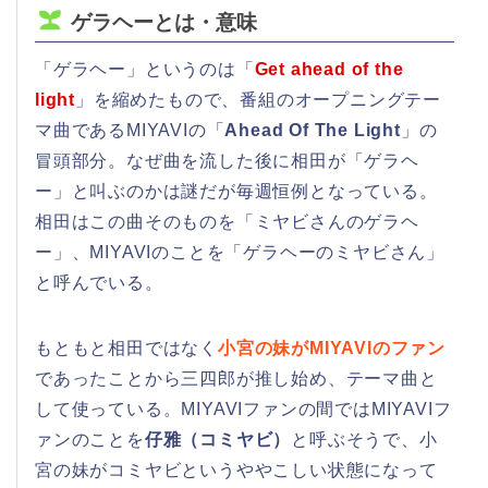
ゲラヘーとは・意味
「ゲラヘー」というのは「
Get ahead of the
light
」を縮めたもので、番組のオープニングテー
マ曲であるMIYAVIの「
Ahead Of The Light
」の
冒頭部分。なぜ曲を流した後に相田が「ゲラヘ
ー」と叫ぶのかは謎だが毎週恒例となっている。
相田はこの曲そのものを「ミヤビさんのゲラヘ
ー」、MIYAVIのことを「ゲラヘーのミヤビさん」
と呼んでいる。
もともと相田ではなく
小宮の妹がMIYAVIのファン
であったことから三四郎が推し始め、テーマ曲と
して使っている。MIYAVIファンの間ではMIYAVIフ
ァンのことを
仔雅（コミヤビ）
と呼ぶそうで、小
宮の妹がコミヤビというややこしい状態になって