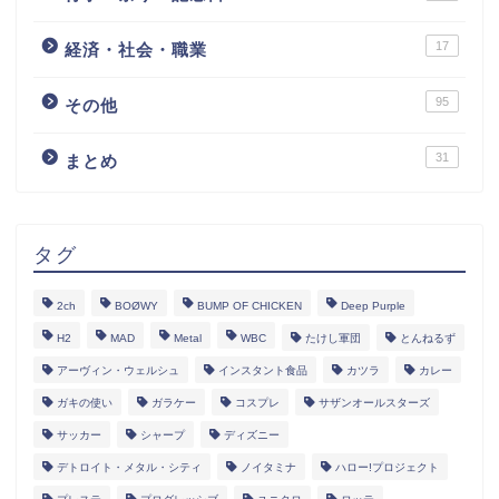
17
経済・社会・職業
95
その他
31
まとめ
タグ
2ch
BOØWY
BUMP OF CHICKEN
Deep Purple
H2
MAD
Metal
WBC
たけし軍団
とんねるず
アーヴィン・ウェルシュ
インスタント食品
カツラ
カレー
ガキの使い
ガラケー
コスプレ
サザンオールスターズ
サッカー
シャープ
ディズニー
デトロイト・メタル・シティ
ノイタミナ
ハロー!プロジェクト