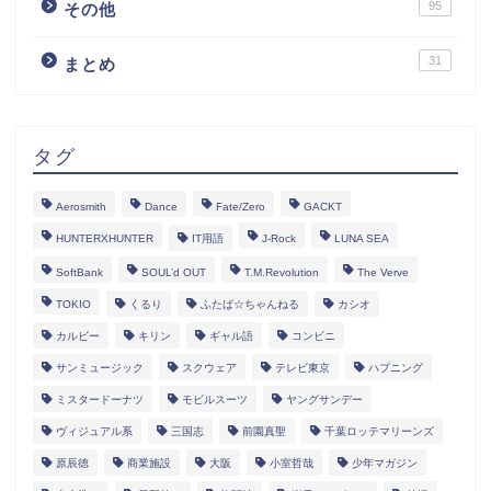
95
その他
31
まとめ
タグ
Aerosmith
Dance
Fate/Zero
GACKT
HUNTERXHUNTER
IT用語
J-Rock
LUNA SEA
SoftBank
SOUL’d OUT
T.M.Revolution
The Verve
TOKIO
くるり
ふたば☆ちゃんねる
カシオ
カルビー
キリン
ギャル語
コンビニ
サンミュージック
スクウェア
テレビ東京
ハプニング
ミスタードーナツ
モビルスーツ
ヤングサンデー
ヴィジュアル系
三国志
前園真聖
千葉ロッテマリーンズ
原辰徳
商業施設
大阪
小室哲哉
少年マガジン