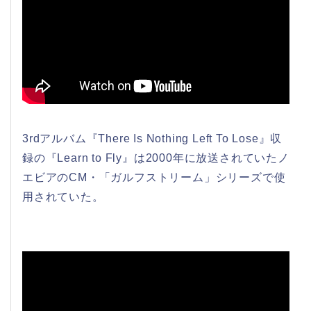
3rdアルバム『There Is Nothing Left To Lose』収
録の『Learn to Fly』は2000年に放送されていたノ
エビアのCM・「ガルフストリーム」シリーズで使
用されていた。