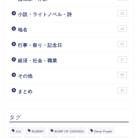
22
小説・ライトノベル・詩
32
地名
52
行事・祭り・記念日
17
経済・社会・職業
95
その他
31
まとめ
タグ
2ch
BOØWY
BUMP OF CHICKEN
Deep Purple