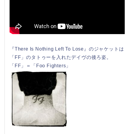
『There Is Nothing Left To Lose』のジャケットは
「FF」のタトゥーを入れたデイヴの後ろ姿。
「FF」＝「Foo Fighters」