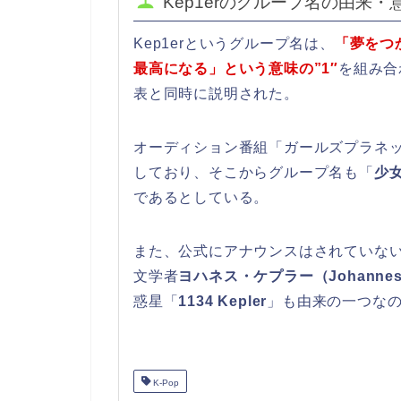
Kep1erのグループ名の由来・
Kep1erというグループ名は、
「夢をつ
最高になる」という意味の”1″
を組み合
表と同時に説明された。
オーディション番組「ガールズプラネ
しており、そこからグループ名も「
少
であるとしている。
また、公式にアナウンスはされていな
文学者
ヨハネス・ケプラー（Johannes 
惑星「
1134 Kepler
」も由来の一つな
K-Pop