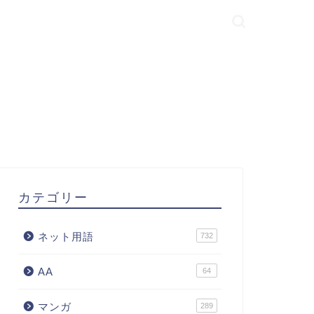
カテゴリー
ネット用語
732
AA
64
マンガ
289