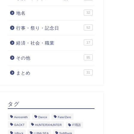
地名
32
行事・祭り・記念日
52
経済・社会・職業
17
その他
95
まとめ
31
タグ
Aerosmith
Dance
Fate/Zero
GACKT
HUNTERXHUNTER
IT用語
J-Rock
LUNA SEA
SoftBank