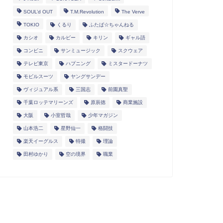
SOUL’d OUT
T.M.Revolution
The Verve
TOKIO
くるり
ふたば☆ちゃんねる
カシオ
カルビー
キリン
ギャル語
コンビニ
サンミュージック
スクウェア
テレビ東京
ハプニング
ミスタードーナツ
モビルスーツ
ヤングサンデー
ヴィジュアル系
三国志
前園真聖
千葉ロッテマリーンズ
原辰徳
商業施設
大阪
小室哲哉
少年マガジン
山本浩二
星野仙一
格闘技
楽天イーグルス
特撮
理論
田村ゆかり
空の境界
職業