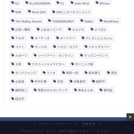
DJ
ELLEGARDEN
F1
Indie Rock
iPhone
NHK
Rock (UK)
SMエンターテインメント
The Rolling Stones
TIGER&BUNNY
Twitter
WordPress
お笑い番組
とあるシリーズ
ももクロ
よつばと
アカギ
オーディオ
オードリー
クレヨンしんちゃん
コナミ
サンスポ
シカゴ・カブス
スチャダラパー
スポーツ
ソードアート・オンライン
ディズニーランド
ネ実
マスコットキャラクター
モーニング娘
ヤングジャンプ
ラジオ
和田一浩
坂本勇人
実況
山本昌
年中行事
日清
水島新司
細田守
織田裕二
翠星のガルガンティア
車名まとめ
週刊誌
顔文字
×
プライバシーポリシー
免責事項
2012–2026 元ネタ・由来を解説するサイト 「タネタン」