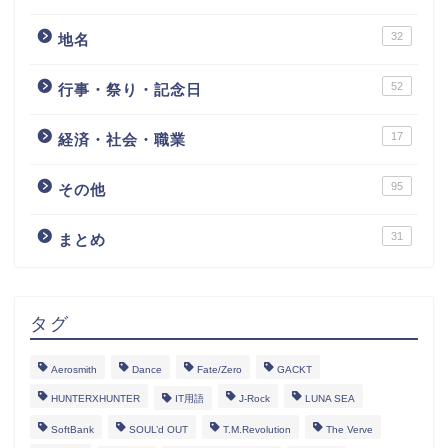
32
地名
52
行事・祭り・記念日
17
経済・社会・職業
95
その他
31
まとめ
タグ
Aerosmith
Dance
Fate/Zero
GACKT
HUNTERXHUNTER
IT用語
J-Rock
LUNA SEA
SoftBank
SOUL’d OUT
T.M.Revolution
The Verve