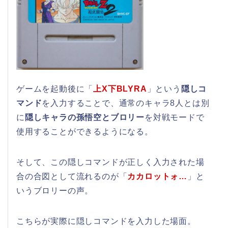
ゲームを起動後に「
上X下BLYRA
」という
隠しコ
マンド
を入力することで、通常のキャラ8人とは別
に
隠しキャラの孫悟空とブロリー
を対戦モードで
使用することができるようになる。
そして、この隠しコマンドが正しく入力された場
合の合図として流れるのが「
カカロットォ…
」と
いうブロリーの声。
こちらが実際に隠しコマンドを入力した場面。