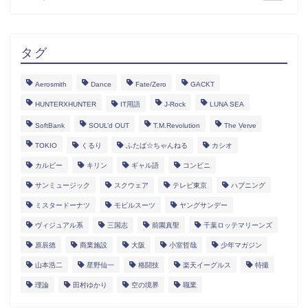
タグ
Aerosmith
Dance
Fate/Zero
GACKT
HUNTERXHUNTER
IT用語
J-Rock
LUNA SEA
SoftBank
SOUL’d OUT
T.M.Revolution
The Verve
TOKIO
くるり
ふたば☆ちゃんねる
カシオ
カルビー
キリン
ギャル語
コンビニ
サンミュージック
スクウェア
テレビ東京
ハプニング
ミスタードーナツ
モビルスーツ
ヤングサンデー
ヴィジュアル系
三国志
前園真聖
千葉ロッテマリーンズ
原辰徳
商業施設
大阪
小室哲哉
少年マガジン
山本浩二
星野仙一
格闘技
楽天イーグルス
特撮
理論
田村ゆかり
空の境界
職業