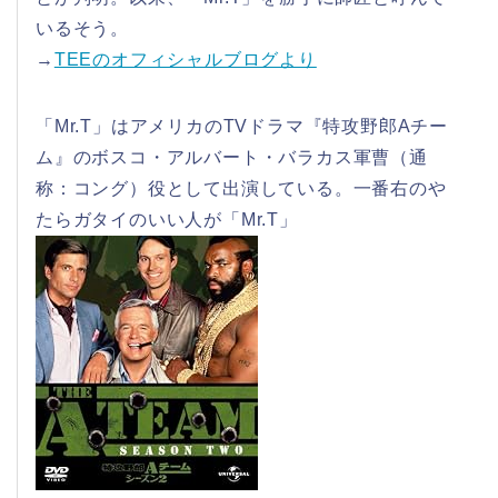
いるそう。
→
TEEのオフィシャルブログより
「Mr.T」はアメリカのTVドラマ『特攻野郎Aチー
ム』のボスコ・アルバート・バラカス軍曹（通
称：コング）役として出演している。一番右のや
たらガタイのいい人が「Mr.T」