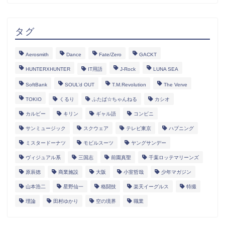
タグ
Aerosmith
Dance
Fate/Zero
GACKT
HUNTERXHUNTER
IT用語
J-Rock
LUNA SEA
SoftBank
SOUL’d OUT
T.M.Revolution
The Verve
TOKIO
くるり
ふたば☆ちゃんねる
カシオ
カルビー
キリン
ギャル語
コンビニ
サンミュージック
スクウェア
テレビ東京
ハプニング
ミスタードーナツ
モビルスーツ
ヤングサンデー
ヴィジュアル系
三国志
前園真聖
千葉ロッテマリーンズ
原辰徳
商業施設
大阪
小室哲哉
少年マガジン
山本浩二
星野仙一
格闘技
楽天イーグルス
特撮
理論
田村ゆかり
空の境界
職業