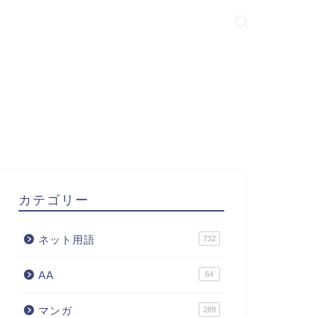
カテゴリー
ネット用語
732
AA
64
マンガ
289