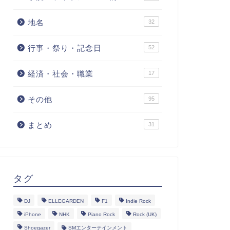
地名
32
行事・祭り・記念日
52
経済・社会・職業
17
その他
95
まとめ
31
タグ
DJ
ELLEGARDEN
F1
Indie Rock
iPhone
NHK
Piano Rock
Rock (UK)
Shoegazer
SMエンターテインメント