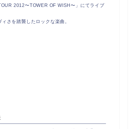
 TOUR 2012〜TOWER OF WISH〜」にてライブ
Sのヘヴィさを踏襲したロックな楽曲。
味