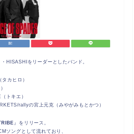
スト・HISASHIをリーダーとしたバンド。
O（タカヒロ）
シ）
KIE（トキエ）
ARKETS/rallyの宮上元克（みやがみもとかつ）
TRIBE
』をリリース。
のCMソングとして流れており、