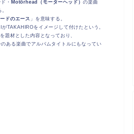
ンド・
Motörhead（モーターヘッド）
の楽曲
る。
ペードのエース
」を意味する。
IがTAKAHIROをイメージして付けたという。
ンブルを題材とした内容となっており、
ーのある楽曲でアルバムタイトルにもなってい