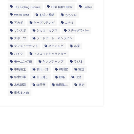
The Rolling Stones
TIGER&BUNNY
Twitter
WordPress
お笑い番組
ももクロ
アカギ
ケーブルテレビ
コナミ
サンスポ
シカゴ・カブス
スチャダラパー
スポーツ
ソードアート・オンライン
ディズニーランド
ネーミング
ネ実
バイク
マスコットキャラクター
モーニング娘
ヤングジャンプ
ラジオ
中島裕之
和田一浩
和田豊
実況
年中行事
引っ越し
戦略
日清
水島新司
細田守
織田裕二
芸術
車名まとめ