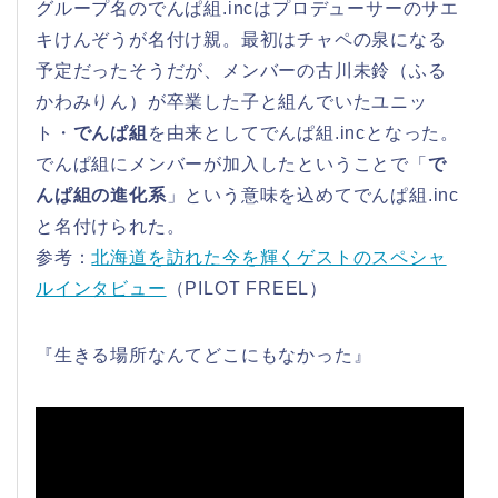
グループ名のでんぱ組.incはプロデューサーのサエ
キけんぞうが名付け親。最初はチャペの泉になる
予定だったそうだが、メンバーの古川未鈴（ふる
かわみりん）が卒業した子と組んでいたユニッ
ト・
でんぱ組
を由来としてでんぱ組.incとなった。
でんぱ組にメンバーが加入したということで「
で
んぱ組の進化系
」という意味を込めてでんぱ組.inc
と名付けられた。
参考：
北海道を訪れた今を輝くゲストのスペシャ
ルインタビュー
（PILOT FREEL）
『生きる場所なんてどこにもなかった』