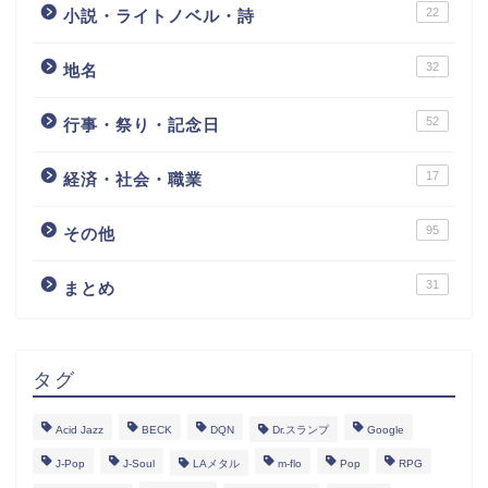
22
小説・ライトノベル・詩
32
地名
52
行事・祭り・記念日
17
経済・社会・職業
95
その他
31
まとめ
タグ
Acid Jazz
BECK
DQN
Dr.スランプ
Google
J-Pop
J-Soul
LAメタル
m-flo
Pop
RPG