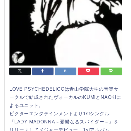
LOVE PSYCHEDELICOは青山学院大学の音楽サ
ークルで結成されたヴォーカルのKUMIとNAOKIに
よるユニット。
ビクターエンタテインメントより1stシングル
『LADY MADONNA～憂鬱なるスパイダー～』を
リリースしてメジャーデビュー。1stアルバム