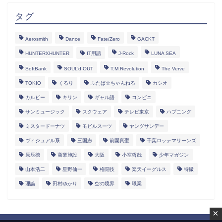
タグ
Aerosmith
Dance
Fate/Zero
GACKT
HUNTERXHUNTER
IT用語
J-Rock
LUNA SEA
SoftBank
SOUL’d OUT
T.M.Revolution
The Verve
TOKIO
くるり
ふたば☆ちゃんねる
カシオ
カルビー
キリン
ギャル語
コンビニ
サンミュージック
スクウェア
テレビ東京
ハプニング
ミスタードーナツ
モビルスーツ
ヤングサンデー
ヴィジュアル系
三国志
前園真聖
千葉ロッテマリーンズ
原辰徳
商業施設
大阪
小室哲哉
少年マガジン
山本浩二
星野仙一
格闘技
楽天イーグルス
特撮
理論
田村ゆかり
空の境界
職業
×