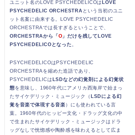
ユニット名のLOVE PSYCHEDELICOは
LOVE
PSYCHEDELIC ORCHESTRA
という当初のユニ
ット名案に由来する。LOVE PSYCHEDELIC
ORCHESTRAでは長すぎるということで、
ORCHESTRAから「
O
」だけを残してLOVE
PSYCHEDELICOとなった
。
PSYCHEDELICOはPSYCHEDELIC
ORCHESTRAを縮めた造語であり、
PSYCHEDELICは
LSDなどの幻覚剤による幻覚状
態
を意味し、1960年代にアメリカ西海岸で始まっ
たサイケデリック・ミュージック（
LSDによる幻
覚を音楽で体現する音楽
）にも使われている言
葉。1960年代のヒッピー文化・ドラッグ文化の中
で生まれたサイケデリック・ミュージックはドラ
ッグなしで恍惚感や陶酔感を味わえるとして広ま