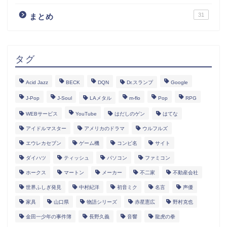
31
まとめ
タグ
Acid Jazz
BECK
DQN
Dr.スランプ
Google
J-Pop
J-Soul
LAメタル
m-flo
Pop
RPG
WEBサービス
YouTube
はだしのゲン
はてな
アイドルマスター
アメリカのドラマ
ウルフルズ
エウレカセブン
ゲーム機
コンピ名
サイト
ダイハツ
ティッシュ
パソコン
ファミコン
ホークス
マートン
メーカー
不二家
不動産会社
世界ふしぎ発見
中村紀洋
初音ミク
名言
声優
家具
山口県
物語シリーズ
赤星憲広
野村克也
金田一少年の事件簿
長野久義
音響
龍虎の拳