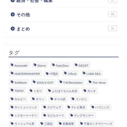
経済・社会・職業
17
その他
95
まとめ
31
タグ
Aerosmith
Dance
Fate/Zero
GACKT
HUNTERXHUNTER
IT用語
J-Rock
LUNA SEA
SoftBank
SOUL’d OUT
T.M.Revolution
The Verve
TOKIO
くるり
ふたば☆ちゃんねる
カシオ
カルビー
キリン
ギャル語
コンビニ
サンミュージック
スクウェア
テレビ東京
ハプニング
ミスタードーナツ
モビルスーツ
ヤングサンデー
ヴィジュアル系
三国志
前園真聖
千葉ロッテマリーンズ