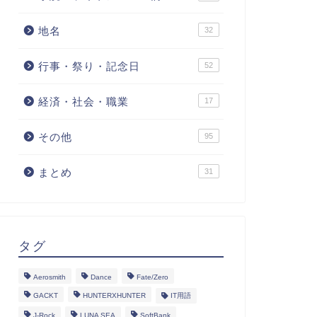
地名
32
行事・祭り・記念日
52
経済・社会・職業
17
その他
95
まとめ
31
タグ
Aerosmith
Dance
Fate/Zero
GACKT
HUNTERXHUNTER
IT用語
J-Rock
LUNA SEA
SoftBank