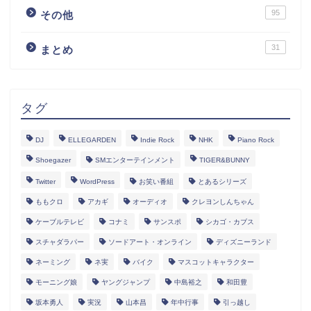
95
その他
31
まとめ
タグ
DJ
ELLEGARDEN
Indie Rock
NHK
Piano Rock
Shoegazer
SMエンターテインメント
TIGER&BUNNY
Twitter
WordPress
お笑い番組
とあるシリーズ
ももクロ
アカギ
オーディオ
クレヨンしんちゃん
ケーブルテレビ
コナミ
サンスポ
シカゴ・カブス
スチャダラパー
ソードアート・オンライン
ディズニーランド
ネーミング
ネ実
バイク
マスコットキャラクター
モーニング娘
ヤングジャンプ
中島裕之
和田豊
坂本勇人
実況
山本昌
年中行事
引っ越し