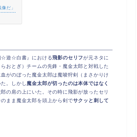
残像だ」
幽☆遊☆白書』における
飛影のセリフ
が元ネタに
うらおとぎ）チームの先鋒・魔金太郎と対戦した
に血がのぼった魔金太郎は魔唆狩剣（まさかりけ
いた。しかし
魔金太郎が切ったのは本体ではなく
太郎の肩の上にいた。その時に飛影が放ったセリ
そのまま魔金太郎を頭上から剣で
サクッと刺して