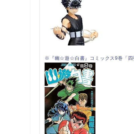
※『幽☆遊☆白書』コミックス9巻「四