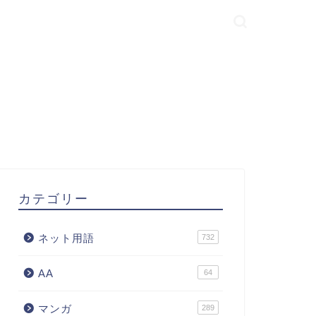
カテゴリー
ネット用語
732
AA
64
マンガ
289