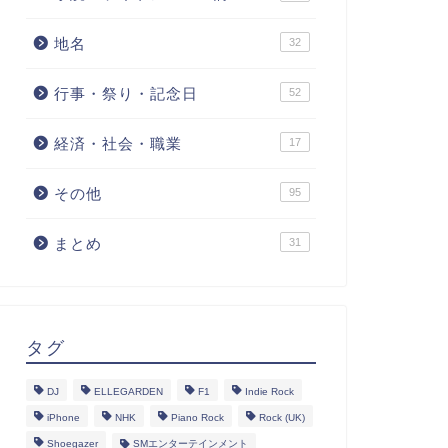
地名
32
行事・祭り・記念日
52
経済・社会・職業
17
その他
95
まとめ
31
タグ
DJ
ELLEGARDEN
F1
Indie Rock
iPhone
NHK
Piano Rock
Rock (UK)
Shoegazer
SMエンターテインメント