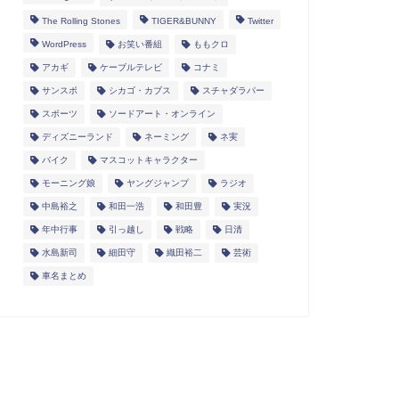
The Rolling Stones
TIGER&BUNNY
Twitter
WordPress
お笑い番組
ももクロ
アカギ
ケーブルテレビ
コナミ
サンスポ
シカゴ・カブス
スチャダラパー
スポーツ
ソードアート・オンライン
ディズニーランド
ネーミング
ネ実
バイク
マスコットキャラクター
モーニング娘
ヤングジャンプ
ラジオ
中島裕之
和田一浩
和田豊
実況
年中行事
引っ越し
戦略
日清
水島新司
細田守
織田裕二
芸術
車名まとめ