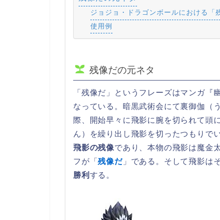
ジョジョ・ドラゴンボールにおける「
使用例
残像だの元ネタ
「残像だ」というフレーズはマンガ『
なっている。暗黒武術会にて裏御伽（
際、開始早々に飛影に腕を切られて頭
ん）を繰り出し飛影を切ったつもりで
飛影の残像
であり、本物の飛影は魔金
フが「
残像だ
」である。そして飛影は
勝利
する。