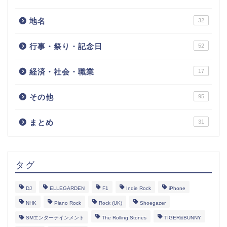
地名
32
行事・祭り・記念日
52
経済・社会・職業
17
その他
95
まとめ
31
タグ
DJ
ELLEGARDEN
F1
Indie Rock
iPhone
NHK
Piano Rock
Rock (UK)
Shoegazer
SMエンターテインメント
The Rolling Stones
TIGER&BUNNY