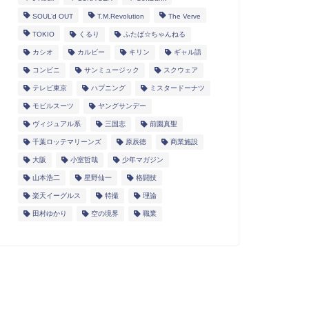
SOUL’d OUT
T.M.Revolution
The Verve
TOKIO
くるり
ふたば☆ちゃんねる
カシオ
カルビー
キリン
ギャル語
コンビニ
サンミュージック
スクウェア
テレビ東京
ハプニング
ミスタードーナツ
モビルスーツ
ヤングサンデー
ヴィジュアル系
三国志
前園真聖
千葉ロッテマリーンズ
原辰徳
商業施設
大阪
小室哲哉
少年マガジン
山本浩二
星野仙一
格闘技
楽天イーグルス
特撮
理論
田村ゆかり
空の境界
職業