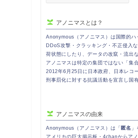
アノニマスとは？
Anonymous（アノニマス）は国際的
DDoS攻撃・クラッキング・不正侵入
荷状態にしたり、データの改竄・流出
アノニマスは特定の集団ではない「集
2012年6月25日に日本政府、日本レ
刑事罰化に対する抗議活動を宣言し国有
アノニマスの由来
Anonymous（アノニマス）は「
匿名
」
アメリカの巨大掲示板・4chanからア