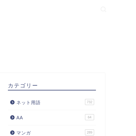
カテゴリー
ネット用語
732
AA
64
マンガ
289