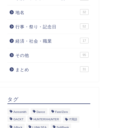
地名
32
行事・祭り・記念日
52
経済・社会・職業
17
その他
95
まとめ
31
タグ
Aerosmith
Dance
Fate/Zero
GACKT
HUNTERXHUNTER
IT用語
J-Rock
LUNA SEA
SoftBank