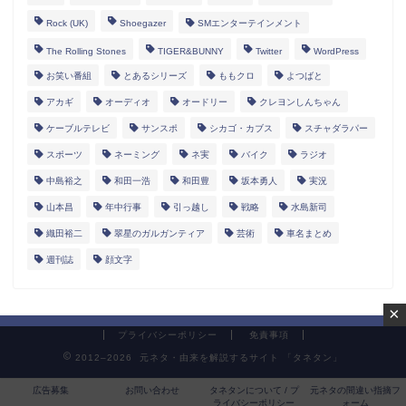
Rock (UK)
Shoegazer
SMエンターテインメント
The Rolling Stones
TIGER&BUNNY
Twitter
WordPress
お笑い番組
とあるシリーズ
ももクロ
よつばと
アカギ
オーディオ
オードリー
クレヨンしんちゃん
ケーブルテレビ
サンスポ
シカゴ・カブス
スチャダラパー
スポーツ
ネーミング
ネ実
バイク
ラジオ
中島裕之
和田一浩
和田豊
坂本勇人
実況
山本昌
年中行事
引っ越し
戦略
水島新司
織田裕二
翠星のガルガンティア
芸術
車名まとめ
週刊誌
顔文字
×
プライバシーポリシー
免責事項
2012–2026 元ネタ・由来を解説するサイト 「タネタン」
広告募集
お問い合わせ
タネタンについて / プ
元ネタの間違い指摘フ
ライバシーポリシー
ォーム