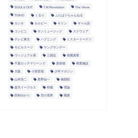
SOUL’d OUT
T.M.Revolution
The Verve
TOKIO
くるり
ふたば☆ちゃんねる
カシオ
カルビー
キリン
ギャル語
コンビニ
サンミュージック
スクウェア
テレビ東京
ハプニング
ミスタードーナツ
モビルスーツ
ヤングサンデー
ヴィジュアル系
三国志
前園真聖
千葉ロッテマリーンズ
原辰徳
商業施設
大阪
小室哲哉
少年マガジン
山本浩二
星野仙一
格闘技
楽天イーグルス
特撮
理論
田村ゆかり
空の境界
職業