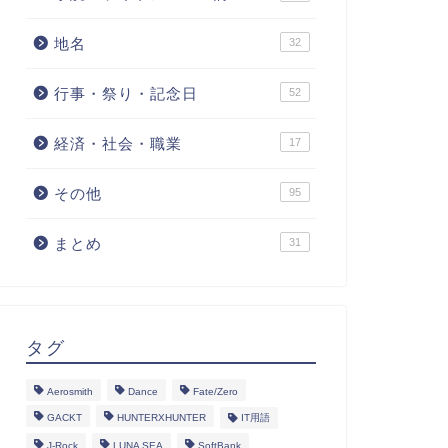
地名
32
行事・祭り・記念日
52
経済・社会・職業
17
その他
95
まとめ
31
タグ
Aerosmith
Dance
Fate/Zero
GACKT
HUNTERXHUNTER
IT用語
J-Rock
LUNA SEA
SoftBank