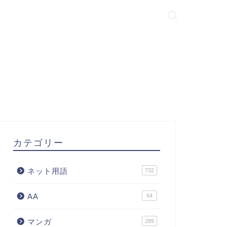
カテゴリー
ネット用語
732
AA
64
マンガ
289