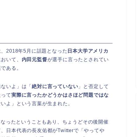
、2018年5月に話題となった
日本大学アメリカ
において、
内田元監督
が選手に言ったとされてい
葉である。
味ないよ」は「
絶対に言っていない
」と否定して
たって
実際に言ったかどうかはさほど問題ではな
ないよ」という言葉が生まれた。
題となったということもあり、ちょうどその後開催
日本代表の長友佑都がTwitterで「やってや