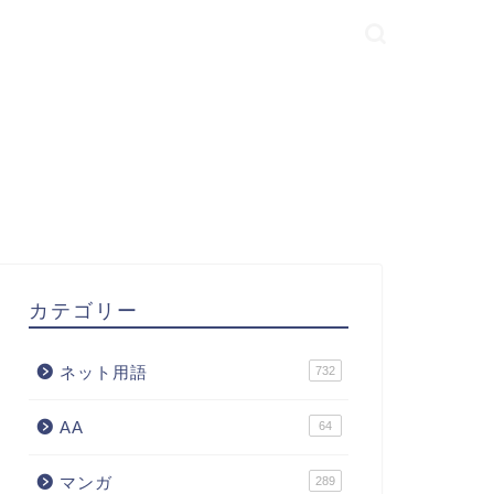
カテゴリー
ネット用語
732
AA
64
マンガ
289