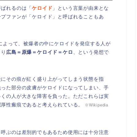
呼ばれるのは「
ケロイド
」という言葉が由来とな
ープファンが「ケロイド」と呼ばれることもあ
によって、被爆者の中にケロイドを発症する人が
まり
広島＝原爆＝ケロイド＝ケロ
、という発想で
後にその痕が紅く盛り上がってしまう状態を指
負った部分の皮膚がケロイドになってしまい、手
多くの人が大きな障害を負った。ただこれらは実
肥厚性瘢痕であると考えられている。
※Wikipedia
と呼ぶのは差別的でもあるため使用には十分注意