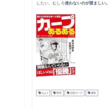
したい。むしろ
使わないのが望ましい
なんJ
野球
広島カープ
蔑称