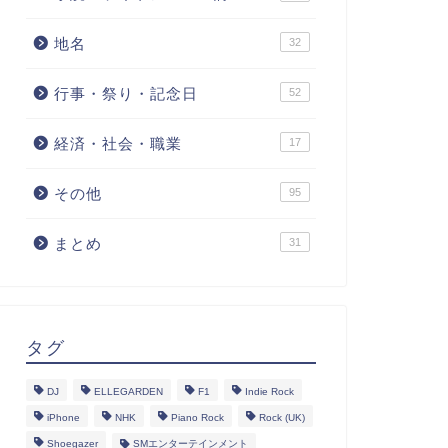
地名
32
行事・祭り・記念日
52
経済・社会・職業
17
その他
95
まとめ
31
タグ
DJ
ELLEGARDEN
F1
Indie Rock
iPhone
NHK
Piano Rock
Rock (UK)
Shoegazer
SMエンターテインメント