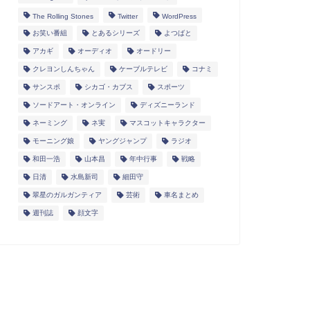
The Rolling Stones
Twitter
WordPress
お笑い番組
とあるシリーズ
よつばと
アカギ
オーディオ
オードリー
クレヨンしんちゃん
ケーブルテレビ
コナミ
サンスポ
シカゴ・カブス
スポーツ
ソードアート・オンライン
ディズニーランド
ネーミング
ネ実
マスコットキャラクター
モーニング娘
ヤングジャンプ
ラジオ
和田一浩
山本昌
年中行事
戦略
日清
水島新司
細田守
翠星のガルガンティア
芸術
車名まとめ
週刊誌
顔文字