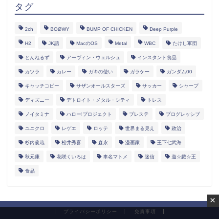
タグ
2ch
BOØWY
BUMP OF CHICKEN
Deep Purple
H2
JK語
MacのOS
Metal
WBC
たけし軍団
とんねるず
アーヴィン・ウェルシュ
インスタント食品
カツラ
カレー
ガキの使い
ガラケー
ガンダム00
キャッチコピー
サザンオールスターズ
サッカー
シャープ
ディズニー
デトロイト・メタル・シティ
トレス
ノイタミナ
ハロー!プロジェクト
プレステ
プログレッシブ
ユニクロ
レゲエ
ロッテ
世界まる見え
政治
杉内俊哉
松井秀喜
森永
漫画家
王下七武海
秋元康
花咲くいろは
車名マトメ
迷信
遊☆戯☆王
食品
×
プライバシーポリシー
免責事項