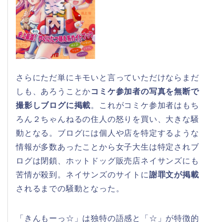
さらにただ単にキモいと言っていただけならまだ
しも、あろうことか
コミケ参加者の写真を無断で
撮影しブログに掲載
。これがコミケ参加者はもち
ろん２ちゃんねるの住人の怒りを買い、大きな騒
動となる。ブログには個人や店を特定するような
情報が多数あったことから女子大生は特定されブ
ログは閉鎖、ホットドッグ販売店ネイサンズにも
苦情が殺到。ネイサンズのサイトに
謝罪文が掲載
されるまでの騒動となった。
「きんもーっ☆」は独特の語感と「☆」が特徴的