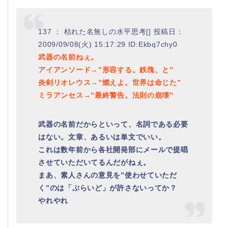
137 ： 枯れた名無しの水平思考[] 投稿日：
2009/09/08(火) 15:17:29 ID:Ekbq7chy0
武器の名前ねぇ。
アイアンソード→”形容する。鉄塊、と”
炎剣リオレウス→”燃えよ。世界は命じた”
ミラアンセス→”最終警告。法則の崩壊”
武器の名前だからといって、名詞である必要
はない。文章、あるいは単文でいい。
これは数年前から各社開発部にメールで提唱
させていただいてるんだがねぇ。
まあ、素人さんの意見を”使わせていただ
く”のは「ぷらいど」が許さないってか？
やれやれ