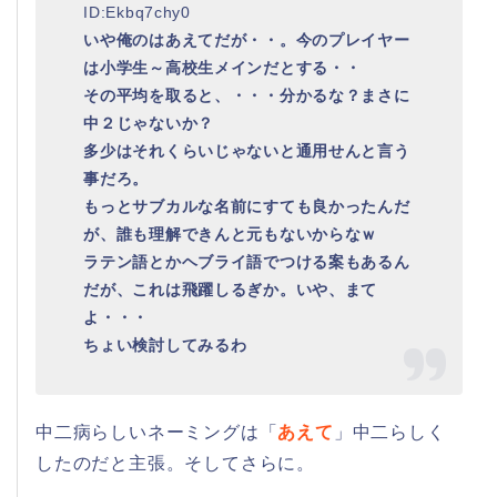
ID:Ekbq7chy0
いや俺のはあえてだが・・。今のプレイヤー
は小学生～高校生メインだとする・・
その平均を取ると、・・・分かるな？まさに
中２じゃないか？
多少はそれくらいじゃないと通用せんと言う
事だろ。
もっとサブカルな名前にすても良かったんだ
が、誰も理解できんと元もないからなｗ
ラテン語とかヘブライ語でつける案もあるん
だが、これは飛躍しるぎか。いや、まて
よ・・・
ちょい検討してみるわ
中二病らしいネーミングは「
あえて
」中二らしく
したのだと主張。そしてさらに。