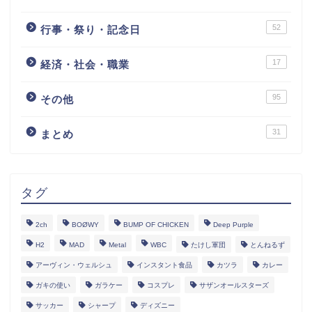
52
行事・祭り・記念日
17
経済・社会・職業
95
その他
31
まとめ
タグ
2ch
BOØWY
BUMP OF CHICKEN
Deep Purple
H2
MAD
Metal
WBC
たけし軍団
とんねるず
アーヴィン・ウェルシュ
インスタント食品
カツラ
カレー
ガキの使い
ガラケー
コスプレ
サザンオールスターズ
サッカー
シャープ
ディズニー