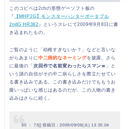
このコピペは2chの形態ゲーソフト板の
『
【MHP2G】モンスターハンターポータブル
2ndG HR362
』というスレにて2009年9月8日に書
き込まれたもの。
ご覧のように「幼稚すぎないか？」などと言いな
がらあまりに
中二病的なネーミング
を披露。さら
に最後の「
次回作で名前変わったらスマンｗ
」と
いう謎の自信がその中二病らしさを際立たせてい
る書き込みである。この書き込みだけでももうお
腹いっぱいな感じはあるのだが、この人物の書き
込みはさらに続く。
85 ： 73[] 投稿日：2009/09/08(火) 13:35:04